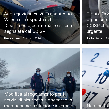
Aggregazioni estive Trapani-Vibo
Terni e Orv
Valentia: la risposta del
organico nel
Dipartimento conferma le criticità
COISP chie
segnalate dal COISP
urgente
Redazione
-
3 Agosto 2026
Redazione
-
3 
Modifica al regolamento per i
servizi di sicurezza e soccorso in
montagna nella stagione invernale
Nomina fre