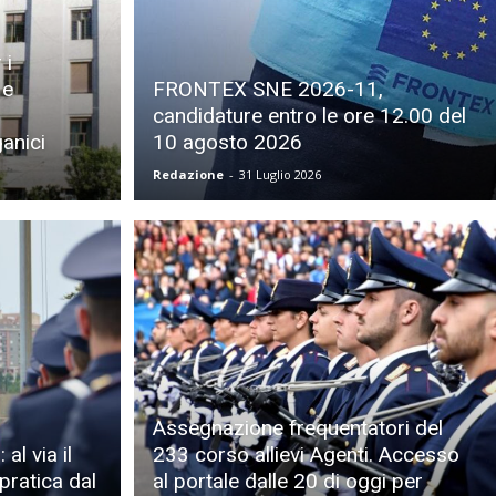
 i
 e
FRONTEX SNE 2026-11,
candidature entro le ore 12.00 del
anici
10 agosto 2026
Redazione
-
31 Luglio 2026
Assegnazione frequentatori del
al via il
233 corso allievi Agenti. Accesso
pratica dal
al portale dalle 20 di oggi per