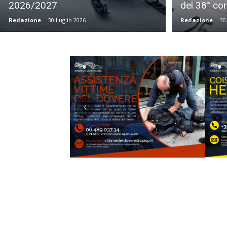
2026/2027
del 38° co
Redazione
-
30 Luglio 2026
Redazione
-
30
‹