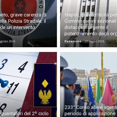
ieto, grave carenza di
Napoli, gravi criticità per
la Polizia Stradale: il
Commissariati sezionali
de un intervento
distaccati: urgente il
potenziamento degli org
Agosto 2026
Redazione
-
31 Luglio 2026
233° Corso allievi agenti: 
quantatori del 2º ciclo
periodo di applicazione 