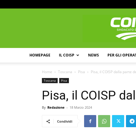
HOMEPAGE
IL COISP
NEWS
PER GLI OPERA
Home
Toscana
Pisa
Pisa, il COISP dalla parte d
Toscana
Pisa
Pisa, il COISP dal
By
Redazione
-
18 Marzo 2024
Condividi