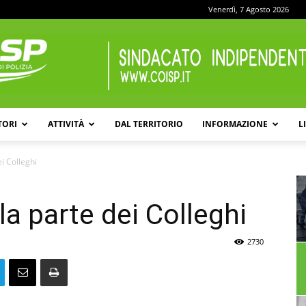
Venerdì, 7 Agosto 2026
TORI
ATTIVITÀ
DAL TERRITORIO
INFORMAZIONE
L
COISP
ei Colleghi
la parte dei Colleghi
2730