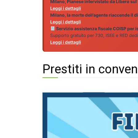
Milano, Pianese intervistato da Libero sul
Leggi i dettagli
Milano, la morte dell’agente riaccende il
Leggi i dettagli
Servizio assistenza fiscale COISP per isc
Supporto gratuito per 730, ISEE e RED dedicato
Leggi i dettagli
Prestiti in conve