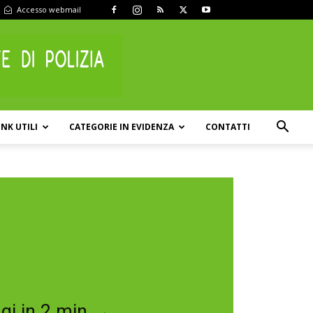
Accesso webmail
INK UTILI
CATEGORIE IN EVIDENZA
CONTATTI
ggi in 2 min →