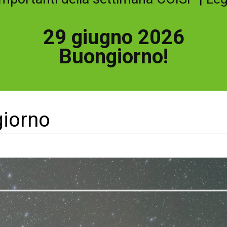
29 giugno 2026
Buongiorno!
giorno