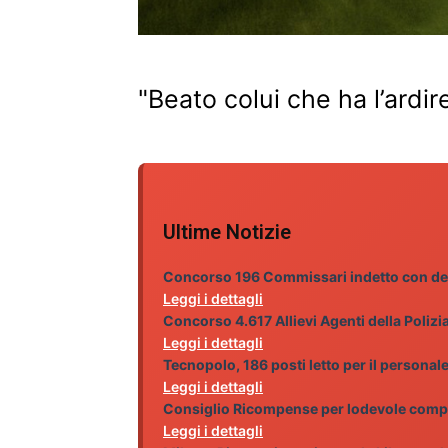
"Beato colui che ha l’ardir
Ultime Notizie
Concorso 196 Commissari indetto con de
Leggi i dettagli
Concorso 4.617 Allievi Agenti della Polizi
Leggi i dettagli
Tecnopolo, 186 posti letto per il personale 
Leggi i dettagli
Consiglio Ricompense per lodevole com
Leggi i dettagli