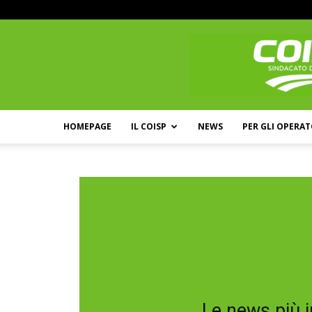
HOMEPAGE
IL COISP
NEWS
PER GLI OPERAT
Le news più i