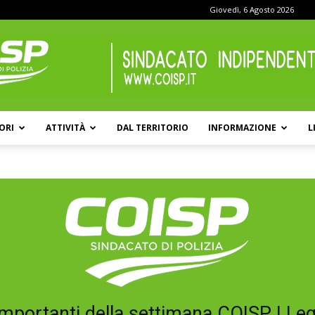
Giovedì, 6 Agosto 2026
ORI
ATTIVITÀ
DAL TERRITORIO
INFORMAZIONE
L
COISP
mportanti della settimana COISP | Le