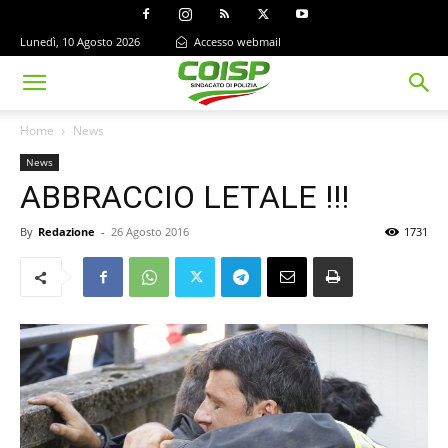
Lunedì, 10 Agosto 2026
Accesso webmail
Home
News
News
ABBRACCIO LETALE !!!
By
Redazione
-
26 Agosto 2016
1731