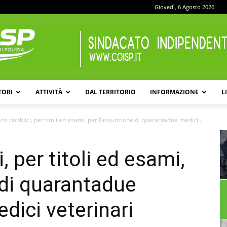
Giovedì, 6 Agosto 2026
TORI
ATTIVITÀ
DAL TERRITORIO
INFORMAZIONE
L
COISP
si pubblici, per titoli ed esami, per l’assunzione di quarantadue medici...
, per titoli ed esami,
 di quarantadue
dici veterinari