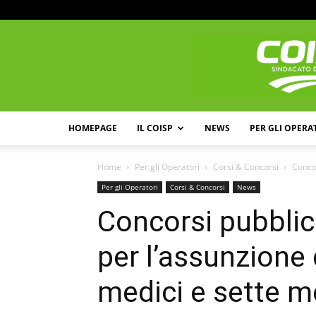
HOMEPAGE
IL COISP
NEWS
PER GLI OPERA
Home
Per gli Operatori
Corsi & Concorsi
Concor
Per gli Operatori
Corsi & Concorsi
News
Concorsi pubblici
per l’assunzione
medici e sette me