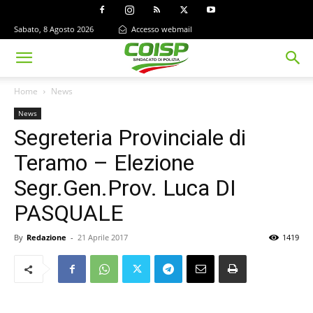
Sabato, 8 Agosto 2026
Accesso webmail
Home
News
News
Segreteria Provinciale di
Teramo – Elezione
Segr.Gen.Prov. Luca DI
PASQUALE
By
Redazione
-
21 Aprile 2017
1419