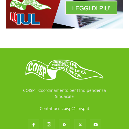
COISP - Coordinamento per l'Indipendenza
Sindacale
Contattaci:
coisp@coisp.it