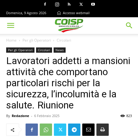
Domenica, 9 Agosto 2026
Accesso webmail
Home
Per gli Operatori
Circolari
Per gli Operatori
Circolari
News
Lavoratori addetti a mansioni
attività che comportano
particolari rischi per la
sicurezza, l’incolumità e la
salute. Riunione
By
Redazione
-
6 Febbraio 2025
823