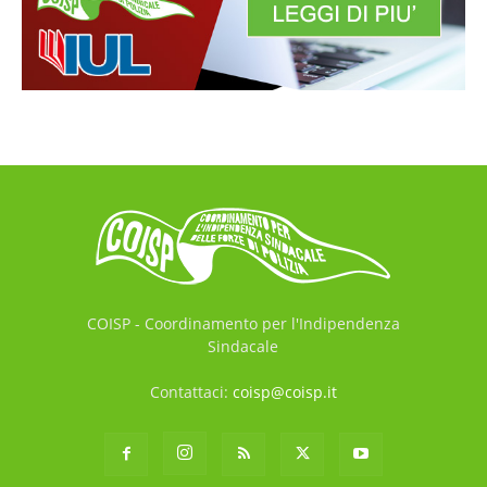
COISP - Coordinamento per l'Indipendenza
Sindacale
Contattaci:
coisp@coisp.it