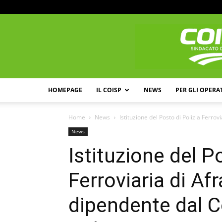
HOMEPAGE
IL COISP
NEWS
PER GLI OPERA
Home
News
Istituzione del Posto di Polizia Ferro
News
Istituzione del P
Ferroviaria di Af
dipendente dal 