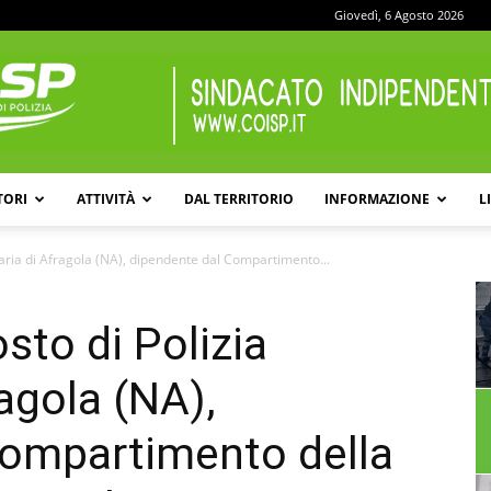
Giovedì, 6 Agosto 2026
TORI
ATTIVITÀ
DAL TERRITORIO
INFORMAZIONE
L
COISP
viaria di Afragola (NA), dipendente dal Compartimento...
osto di Polizia
ragola (NA),
Compartimento della