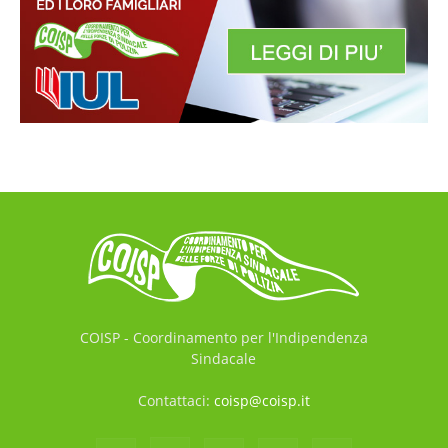
COISP - Coordinamento per l'Indipendenza
Sindacale
Contattaci:
coisp@coisp.it