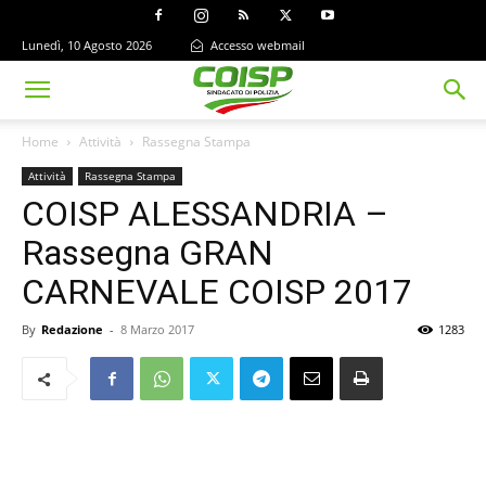
Lunedì, 10 Agosto 2026
Accesso webmail
Home
Attività
Rassegna Stampa
Attività
Rassegna Stampa
COISP ALESSANDRIA –
Rassegna GRAN
CARNEVALE COISP 2017
By
Redazione
-
8 Marzo 2017
1283