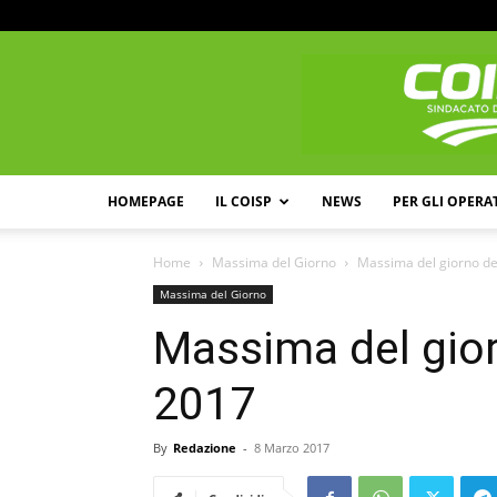
HOMEPAGE
IL COISP
NEWS
PER GLI OPERA
Home
Massima del Giorno
Massima del giorno d
Massima del Giorno
Massima del gio
2017
By
Redazione
-
8 Marzo 2017