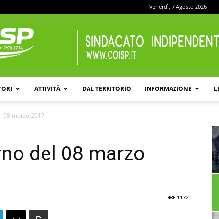
Venerdì, 7 Agosto 2026
TORI
ATTIVITÀ
DAL TERRITORIO
INFORMAZIONE
L
COISP
el 08 marzo 2017
rno del 08 marzo
1172