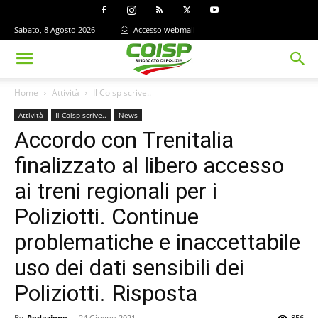
Sabato, 8 Agosto 2026
Accesso webmail
Home
Attività
Il Coisp scrive..
Attività
Il Coisp scrive..
News
Accordo con Trenitalia
finalizzato al libero accesso
ai treni regionali per i
Poliziotti. Continue
problematiche e inaccettabile
uso dei dati sensibili dei
Poliziotti. Risposta
By
Redazione
-
24 Giugno 2021
856