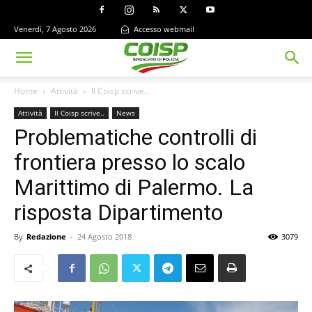
Venerdì, 7 Agosto 2026
Accesso webmail
Home
Attività
Il Coisp scrive..
Attività
Il Coisp scrive..
News
Problematiche controlli di
frontiera presso lo scalo
Marittimo di Palermo. La
risposta Dipartimento
By
Redazione
-
24 Agosto 2018
3079