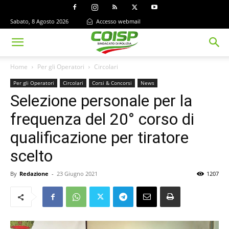
Sabato, 8 Agosto 2026
Accesso webmail
Home
Per gli Operatori
Circolari
Per gli Operatori
Circolari
Corsi & Concorsi
News
Selezione personale per la
frequenza del 20° corso di
qualificazione per tiratore
scelto
By
Redazione
-
23 Giugno 2021
1207