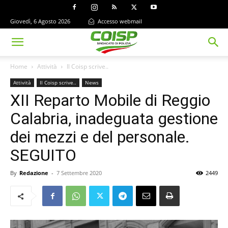
Giovedì, 6 Agosto 2026
Accesso webmail
Home
Attività
Il Coisp scrive..
Attività
Il Coisp scrive..
News
XII Reparto Mobile di Reggio
Calabria, inadeguata gestione
dei mezzi e del personale.
SEGUITO
By
Redazione
-
7 Settembre 2020
2449