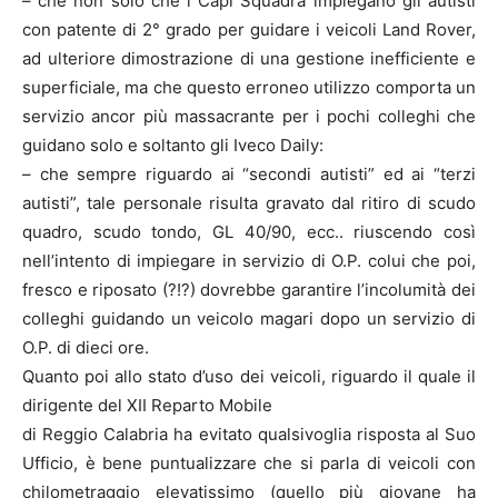
– che non solo che i Capi Squadra impiegano gli autisti
con patente di 2° grado per guidare i veicoli Land Rover,
ad ulteriore dimostrazione di una gestione inefficiente e
superficiale, ma che questo erroneo utilizzo comporta un
servizio ancor più massacrante per i pochi colleghi che
guidano solo e soltanto gli Iveco Daily:
– che sempre riguardo ai “secondi autisti” ed ai “terzi
autisti”, tale personale risulta gravato dal ritiro di scudo
quadro, scudo tondo, GL 40/90, ecc.. riuscendo così
nell’intento di impiegare in servizio di O.P. colui che poi,
fresco e riposato (?!?) dovrebbe garantire l’incolumità dei
colleghi guidando un veicolo magari dopo un servizio di
O.P. di dieci ore.
Quanto poi allo stato d’uso dei veicoli, riguardo il quale il
dirigente del XII Reparto Mobile
di Reggio Calabria ha evitato qualsivoglia risposta al Suo
Ufficio, è bene puntualizzare che si parla di veicoli con
chilometraggio elevatissimo (quello più giovane ha