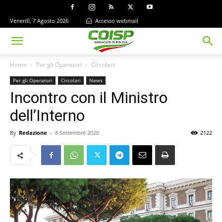
Venerdì, 7 Agosto 2026
Accesso webmail
Home
Per gli Operatori
Circolari
Per gli Operatori
Circolari
News
Incontro con il Ministro
dell’Interno
By
Redazione
-
8 Settembre 2020
2122