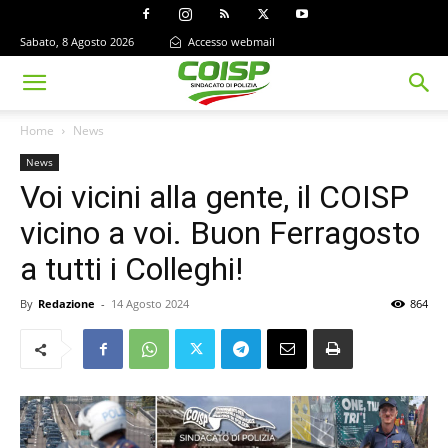
Sabato, 8 Agosto 2026
Accesso webmail
Home
News
News
Voi vicini alla gente, il COISP
vicino a voi. Buon Ferragosto
a tutti i Colleghi!
By
Redazione
-
14 Agosto 2024
864