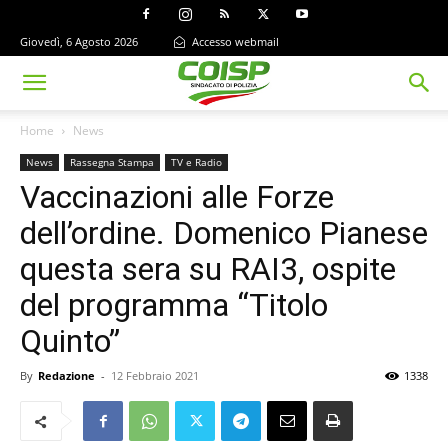
Giovedì, 6 Agosto 2026
Accesso webmail
Home
News
News
Rassegna Stampa
TV e Radio
Vaccinazioni alle Forze
dell’ordine. Domenico Pianese
questa sera su RAI3, ospite
del programma “Titolo
Quinto”
By
Redazione
-
12 Febbraio 2021
1338