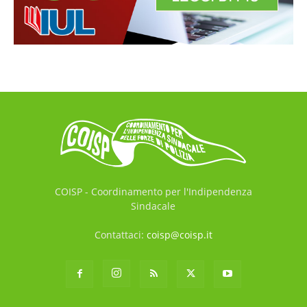
COISP - Coordinamento per l'Indipendenza
Sindacale
Contattaci:
coisp@coisp.it