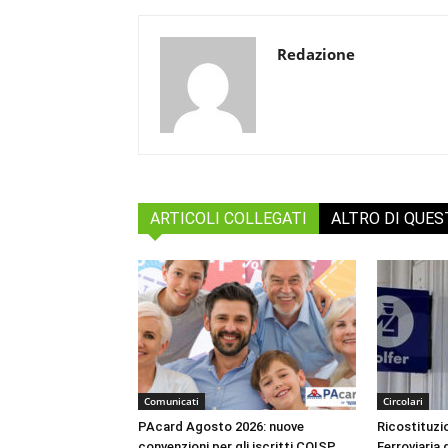
Redazione
ARTICOLI COLLEGATI
ALTRO DI QUE
Comunicati
Circolari
PAcard Agosto 2026: nuove
Ricostituzio
convenzioni per gli iscritti COISP
Ferroviaria 