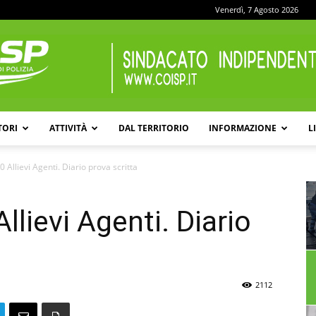
Venerdì, 7 Agosto 2026
TORI
ATTIVITÀ
DAL TERRITORIO
INFORMAZIONE
L
COISP
 Allievi Agenti. Diario prova scritta
lievi Agenti. Diario
2112