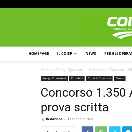
HOMEPAGE
IL COISP
NEWS
PER GLI OPERA
Home
Per gli Operatori
Circolari
Concorso 1.350
Per gli Operatori
Circolari
Corsi & Concorsi
News
Concorso 1.350 Al
prova scritta
By
Redazione
-
12 Febbraio 2021