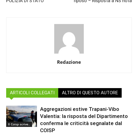
POLIZIA DI STATO
riposo – Risposta a NS nota
Redazione
ARTICOLI COLLEGATI
ALTRO DI QUESTO AUTORE
Aggregazioni estive Trapani-Vibo
Valentia: la risposta del Dipartimento
conferma le criticità segnalate dal
Il Coisp scrive..
COISP