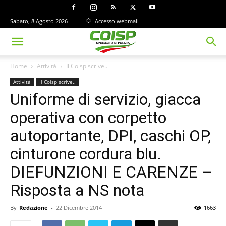
Sabato, 8 Agosto 2026
Accesso webmail
Home
Attività
Il Coisp scrive..
Attività
Il Coisp scrive..
Uniforme di servizio, giacca
operativa con corpetto
autoportante, DPI, caschi OP,
cinturone cordura blu.
DIEFUNZIONI E CARENZE –
Risposta a NS nota
By
Redazione
-
22 Dicembre 2014
1663