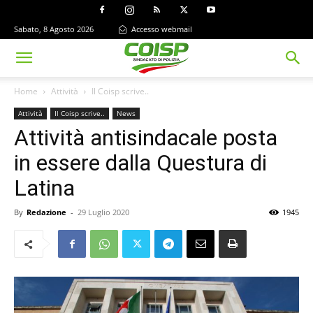
Sabato, 8 Agosto 2026
Accesso webmail
Home
Attività
Il Coisp scrive..
Attività
Il Coisp scrive..
News
Attività antisindacale posta
in essere dalla Questura di
Latina
By
Redazione
-
29 Luglio 2020
1945