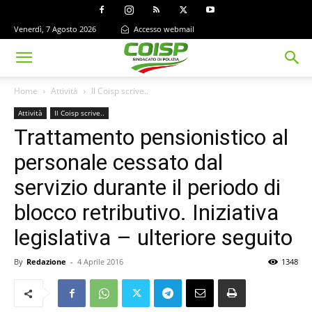
Venerdì, 7 Agosto 2026
Accesso webmail
Home
Attività
Il Coisp scrive..
Attività
Il Coisp scrive..
Trattamento pensionistico al
personale cessato dal
servizio durante il periodo di
blocco retributivo. Iniziativa
legislativa – ulteriore seguito
By
Redazione
-
4 Aprile 2016
1348