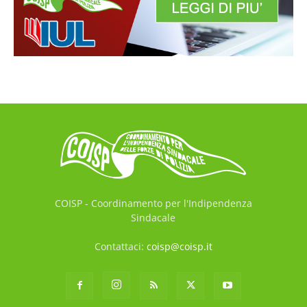
COISP - Coordinamento per l'Indipendenza
Sindacale
Contattaci:
coisp@coisp.it