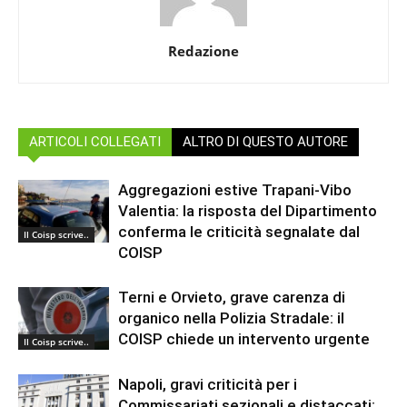
Redazione
ARTICOLI COLLEGATI
ALTRO DI QUESTO AUTORE
Aggregazioni estive Trapani-Vibo
Valentia: la risposta del Dipartimento
conferma le criticità segnalate dal
Il Coisp scrive..
COISP
Terni e Orvieto, grave carenza di
organico nella Polizia Stradale: il
COISP chiede un intervento urgente
Il Coisp scrive..
Napoli, gravi criticità per i
Commissariati sezionali e distaccati: