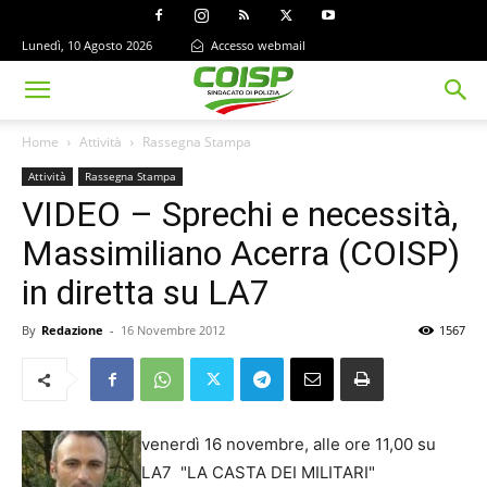
Lunedì, 10 Agosto 2026
Accesso webmail
Home
Attività
Rassegna Stampa
Attività
Rassegna Stampa
VIDEO – Sprechi e necessità,
Massimiliano Acerra (COISP)
in diretta su LA7
By
Redazione
-
16 Novembre 2012
1567
venerdì 16 novembre, alle ore 11,00 su
LA7 "LA CASTA DEI MILITARI"