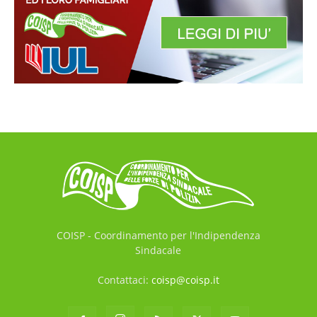
COISP - Coordinamento per l'Indipendenza
Sindacale
Contattaci:
coisp@coisp.it