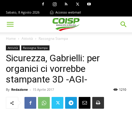
Sabato, 8 Agosto 2026
Accesso webmail
Home
Attività
Rassegna Stampa
Attività
Rassegna Stampa
Sicurezza, Gabrielli: per
organici ci vorrebbe
stampante 3D -AGI-
By
Redazione
-
15 Aprile 2017
1210