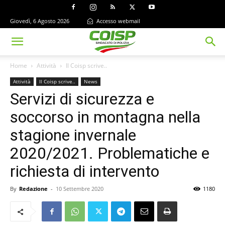
Giovedì, 6 Agosto 2026
Accesso webmail
Home
Attività
Il Coisp scrive..
Attività
Il Coisp scrive..
News
Servizi di sicurezza e
soccorso in montagna nella
stagione invernale
2020/2021. Problematiche e
richiesta di intervento
By
Redazione
-
10 Settembre 2020
1180