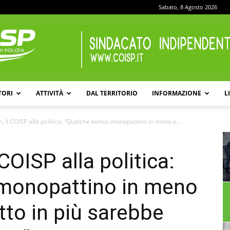
Sabato, 8 Agosto 2026
TORI
ATTIVITÀ
DAL TERRITORIO
INFORMAZIONE
L
COISP
, il COISP alla politica: “Qualche bonus monopattino in meno e...
COISP alla politica:
monopattino in meno
tto in più sarebbe