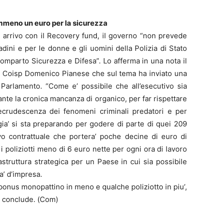
mmeno un euro per la sicurezza
in arrivo con il Recovery fund, il governo “non prevede
ini e per le donne e gli uomini della Polizia di Stato
comparto Sicurezza e Difesa”. Lo afferma in una nota il
ia Coisp Domenico Pianese che sul tema ha inviato una
in Parlamento. “Come e’ possibile che all’esecutivo sia
stante la cronica mancanza di organico, per far rispettare
recrudescenza dei fenomeni criminali predatori e per
gia’ si sta preparando per godere di parte di quei 209
vo contrattuale che portera’ poche decine di euro di
 poliziotti meno di 6 euro nette per ogni ora di lavoro
astruttura strategica per un Paese in cui sia possibile
ta’ d’impresa.
nus monopattino in meno e qualche poliziotto in piu’,
, conclude. (Com)