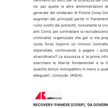
nemmeno un euro per la sicurezza dei cittad
ne’ per quelle le altre amministrazioni d
generale del sindacato di Polizia Coisp Do
segretari dei principali partiti in Parlamen
ruolo svolto dai poliziotti, nonostante la c
anti Covid, per contrastare la recrudescenz
criminalita’ organizzata che gia’ si sta p
vuole forse imporre un rinnovo contratt
stipendiale, continuando a pagare i poli
straordinario? La sicurezza e’ la prima infr
esercitare le liberta’ fondamentali e la
qualche bonus monopattino in meno e qualch
adeguato”, conclude. (ANSA).
RECOVERY: PIANESE (COISP), ‘DA GOVER