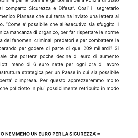
ini e per le donne e gli uomini della Polizia di Stato
el comparto Sicurezza e Difesa”. Cosi’ il segretario
menico Pianese che sul tema ha inviato una lettera ai
to. “Come e’ possibile che all’esecutivo sia sfuggito il
ronica mancanza di organico, per far rispettare le norme
a dei fenomeni criminali predatori e per combattere la
reparando per godere di parte di quei 209 miliardi? Si
uale che portera’ poche decine di euro di aumento
ziotti meno di 6 euro nette per ogni ora di lavoro
astruttura strategica per un Paese in cui sia possibile
 liberta’ d’impresa. Per questo apprezzeremmo molto
e poliziotto in piu’, possibilmente retribuito in modo
NO NEMMENO UN EURO PER LA SICUREZZA’ =