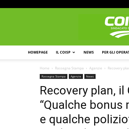
HOMEPAGE
IL COISP
NEWS
PER GLI OPERA
Home
Rassegna Stampa
Agenzie
Recovery plan
Rassegna Stampa
Agenzie
News
Recovery plan, il 
“Qualche bonus 
e qualche polizio