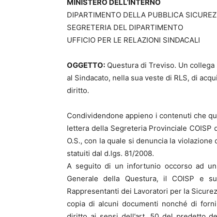
MINISTERO DELL’INTERNO
DIPARTIMENTO DELLA PUBBLICA SICURE
SEGRETERIA DEL DIPARTIMENTO
UFFICIO PER LE RELAZIONI SINDACALI
OGGETTO:
Questura di Treviso. Un collega 
al Sindacato, nella sua veste di RLS, di acq
diritto.
Condividendone appieno i contenuti che ques
lettera della Segreteria Provinciale COISP d
O.S., con la quale si denuncia la violazione
statuiti dal d.lgs. 81/2008.
A seguito di un infortunio occorso ad u
Generale della Questura, il COISP e suc
Rappresentanti dei Lavoratori per la Sicurez
copia di alcuni documenti nonché di forn
diritto ai sensi dell’art. 50 del predetto