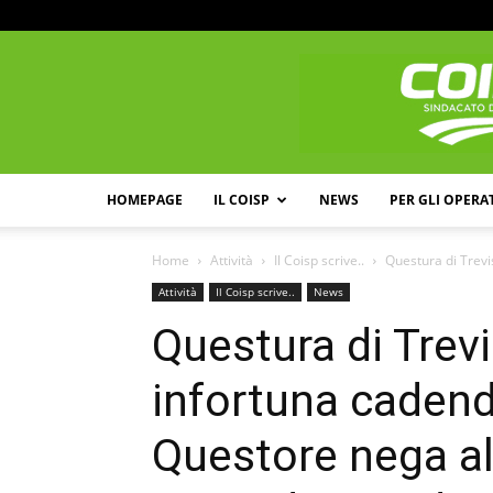
HOMEPAGE
IL COISP
NEWS
PER GLI OPERA
Home
Attività
Il Coisp scrive..
Questura di Trevi
Attività
Il Coisp scrive..
News
Questura di Trevi
infortuna cadend
Questore nega al