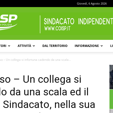
Giovedì, 6 Agosto 2026
TORI
ATTIVITÀ
DAL TERRITORIO
INFORMAZIONE
L
COISP
so – Un collega si infortuna cadendo da una scala...
so – Un collega si
o da una scala ed il
 Sindacato, nella sua