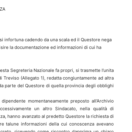
ZZA
si infortuna cadendo da una scala ed il Questore nega
uisire la documentazione ed informazioni di cui ha
ta Segreteria Nazionale fa propri, si trasmette l’unita
i Treviso (Allegato 1), redatta congiuntamente ad altra
 da parte del Questore di quella provincia degli obblighi
n dipendente momentaneamente preposto all’Archivio
cessivamente un altro Sindacato, nella qualità di
za, hanno avanzato al predetto Questore la richiesta di
ire talune informazioni della cui conoscenza avevano
 decreto, ricevendo come riscontro dapprima un chiaro