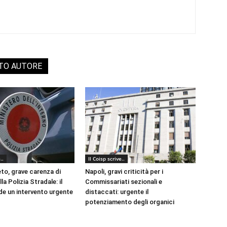
STO AUTORE
..
Il Coisp scrive..
eto, grave carenza di
Napoli, gravi criticità per i
la Polizia Stradale: il
Commissariati sezionali e
e un intervento urgente
distaccati: urgente il
potenziamento degli organici