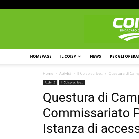
HOMEPAGE
IL COISP
NEWS
PER GLI OPERA
Home
Attività
Il Coisp scrive..
Questura di Campo
Attività
Il Coisp scrive..
Questura di Cam
Commissariato P
Istanza di acces