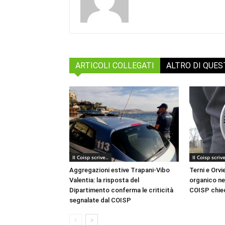
ARTICOLI COLLEGATI
ALTRO DI QUE
Il Coisp scrive..
Il Coisp scrive
Aggregazioni estive Trapani-Vibo
Terni e Orvi
Valentia: la risposta del
organico nel
Dipartimento conferma le criticità
COISP chied
segnalate dal COISP