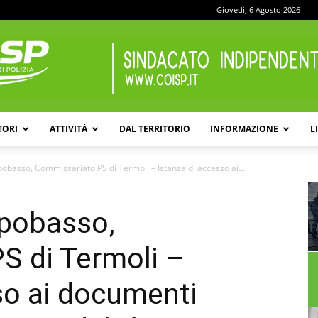
Giovedì, 6 Agosto 2026
TORI
ATTIVITÀ
DAL TERRITORIO
INFORMAZIONE
L
COISP
basso, Commissariato PS di Termoli – Istanza di accesso ai...
pobasso,
S di Termoli –
so ai documenti