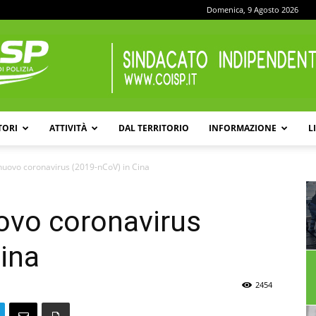
Domenica, 9 Agosto 2026
TORI
ATTIVITÀ
DAL TERRITORIO
INFORMAZIONE
L
COISP
nuovo coronavirus (2019-nCoV) in Cina
ovo coronavirus
ina
2454