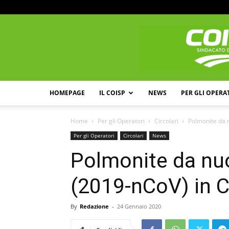
HOMEPAGE
IL COISP
NEWS
PER GLI OPERA
Home
Per gli Operatori
Circolari
Polmonite da 
Per gli Operatori
Circolari
News
Polmonite da nu
(2019-nCoV) in C
By
Redazione
-
24 Gennaio 2020