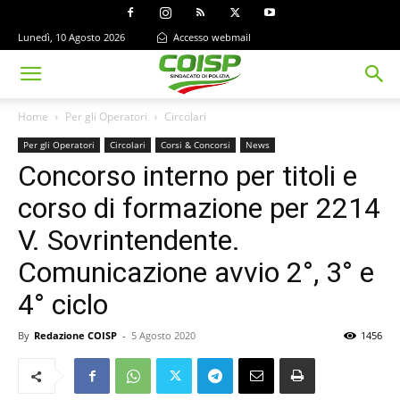
Lunedì, 10 Agosto 2026
Accesso webmail
Home
Per gli Operatori
Circolari
Per gli Operatori
Circolari
Corsi & Concorsi
News
Concorso interno per titoli e
corso di formazione per 2214
V. Sovrintendente.
Comunicazione avvio 2°, 3° e
4° ciclo
By
Redazione COISP
-
5 Agosto 2020
1456