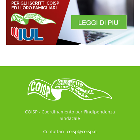
COISP - Coordinamento per l'Indipendenza
Sindacale
Contattaci:
coisp@coisp.it