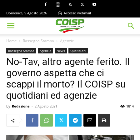
Domenica, 9 Agosto 2026
Accesso webmail
Home
Rassegna Stampa
Agenzie
Rassegna Stampa
Agenzie
News
Quotidiani
No-Tav, altro agente ferito. Il
governo aspetta che ci
scappi il morto? Il COISP su
quotidiani ed agenzie
By
Redazione
-
2 Agosto 2021
1814