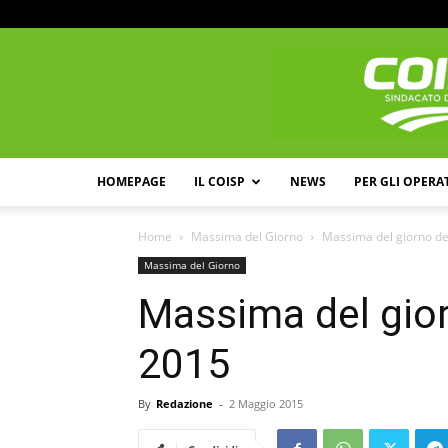
HOMEPAGE
IL COISP
NEWS
PER GLI OPERA
Home
Massima del Giorno
Massima del giorno d
Massima del Giorno
Massima del gio
2015
By
Redazione
-
2 Maggio 2015