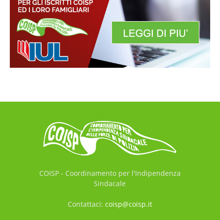
COISP - Coordinamento per l'Indipendenza
Sindacale
Contattaci:
coisp@coisp.it