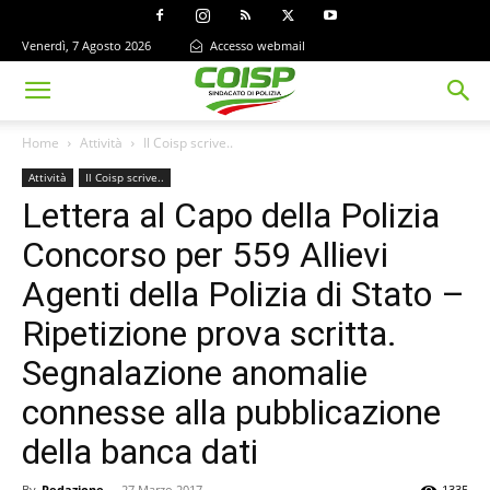
Venerdì, 7 Agosto 2026
Accesso webmail
Home
Attività
Il Coisp scrive..
Attività
Il Coisp scrive..
Lettera al Capo della Polizia
Concorso per 559 Allievi
Agenti della Polizia di Stato –
Ripetizione prova scritta.
Segnalazione anomalie
connesse alla pubblicazione
della banca dati
By
Redazione
-
27 Marzo 2017
1335