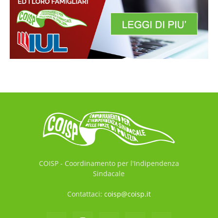
COISP - Coordinamento per l'Indipendenza
Sindacale
Contattaci:
coisp@coisp.it