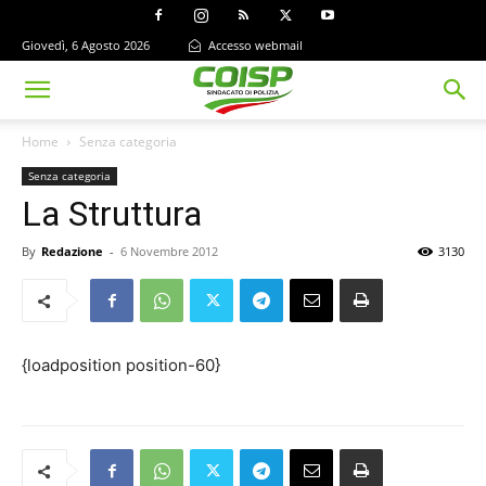
Giovedì, 6 Agosto 2026
Accesso webmail
Home
Senza categoria
Senza categoria
La Struttura
By
Redazione
-
6 Novembre 2012
3130
{loadposition position-60}