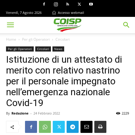
Venerdì, 7 Agosto 2026
Accesso webmail
Home
Per gli Operatori
Circolari
Per gli Operatori
Circolari
News
Istituzione di un attestato di
merito con relativo nastrino
per il personale impegnato
nell’emergenza nazionale
Covid-19
By
Redazione
-
24 Febbraio 2022
2229