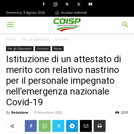
Domenica, 9 Agosto 2026
Accesso webmail
Home
Per gli Operatori
Circolari
Per gli Operatori
Circolari
News
Istituzione di un attestato di
merito con relativo nastrino
per il personale impegnato
nell’emergenza nazionale
Covid-19
By
Redazione
-
19 Novembre 2020
2033