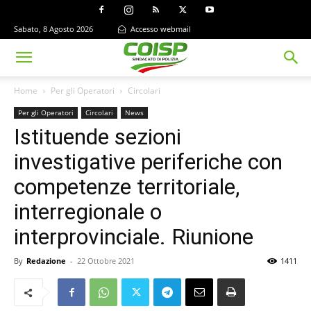
Sabato, 8 Agosto 2026
Accesso webmail
Home
Per gli Operatori
Circolari
Per gli Operatori
Circolari
News
Istituende sezioni
investigative periferiche con
competenze territoriale,
interregionale o
interprovinciale. Riunione
By
Redazione
-
22 Ottobre 2021
1411