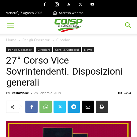
Venerdì, 7 Agosto 2026
Accesso webmail
Home
Per gli Operatori
Circolari
Per gli Operatori
Circolari
Corsi & Concorsi
News
27° Corso Vice
Sovrintendenti. Disposizioni
generali
By
Redazione
-
28 Febbraio 2019
2454