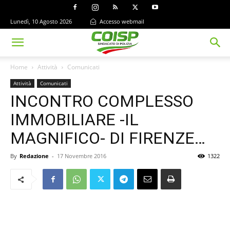
Lunedì, 10 Agosto 2026
Accesso webmail
Home
Attività
Comunicati
Attività
Comunicati
INCONTRO COMPLESSO
IMMOBILIARE -IL
MAGNIFICO- DI FIRENZE…
By
Redazione
-
17 Novembre 2016
1322