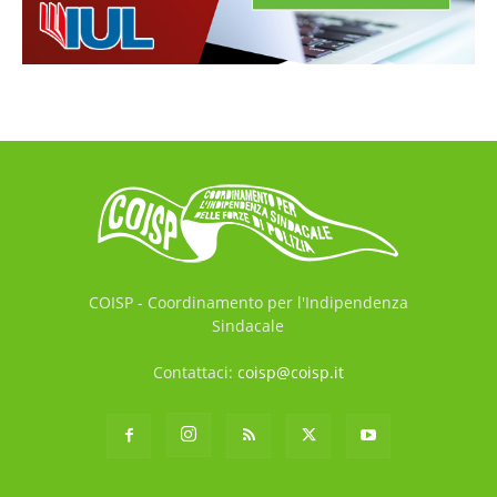
COISP - Coordinamento per l'Indipendenza
Sindacale
Contattaci:
coisp@coisp.it