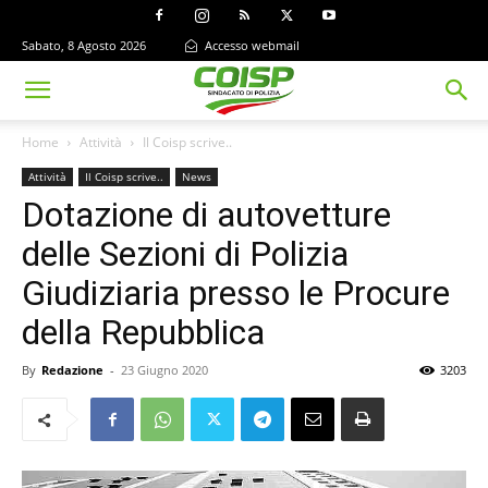
Sabato, 8 Agosto 2026
Accesso webmail
Home
Attività
Il Coisp scrive..
Attività
Il Coisp scrive..
News
Dotazione di autovetture
delle Sezioni di Polizia
Giudiziaria presso le Procure
della Repubblica
By
Redazione
-
23 Giugno 2020
3203