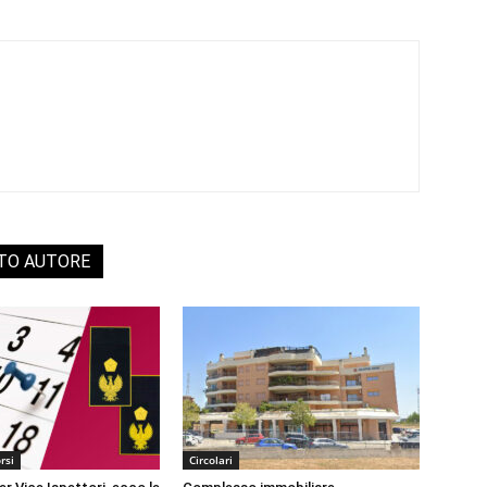
STO AUTORE
rsi
Circolari