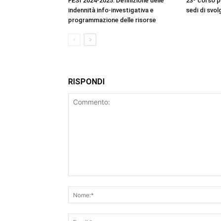
FESI 2024-2025: Definizione delle
23º corso pe
indennità info-investigativa e
sedi di svo
programmazione delle risorse
RISPONDI