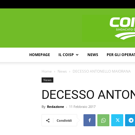
HOMEPAGE
IL COISP
NEWS
PER GLI OPERA
Home
News
DECESSO ANTONELLO MAIORANA
News
DECESSO ANTO
By
Redazione
-
11 Febbraio 2017
Condividi