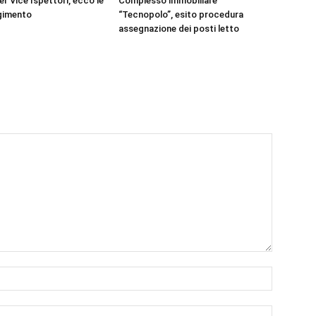
r Vice Ispettori, ecco le
Complesso immobiliare
lgimento
“Tecnopolo”, esito procedura
assegnazione dei posti letto