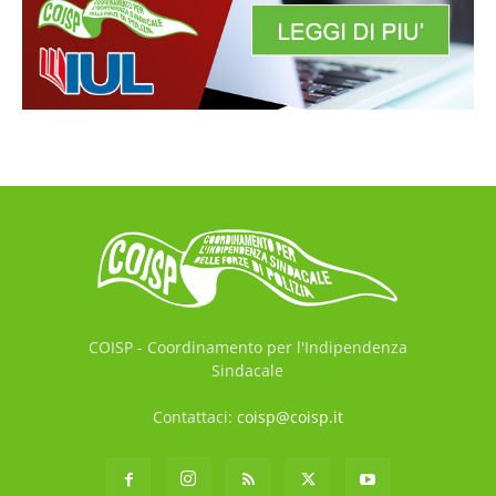
COISP - Coordinamento per l'Indipendenza
Sindacale
Contattaci:
coisp@coisp.it