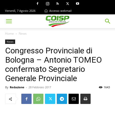
Venerdì, 7 Agosto 2026
Accesso webmail
Home
News
News
Congresso Provinciale di
Bologna – Antonio TOMEO
confermato Segretario
Generale Provinciale
By
Redazione
-
28 Febbraio 2017
1643