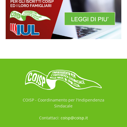
COISP - Coordinamento per l'Indipendenza
Sindacale
Contattaci:
coisp@coisp.it