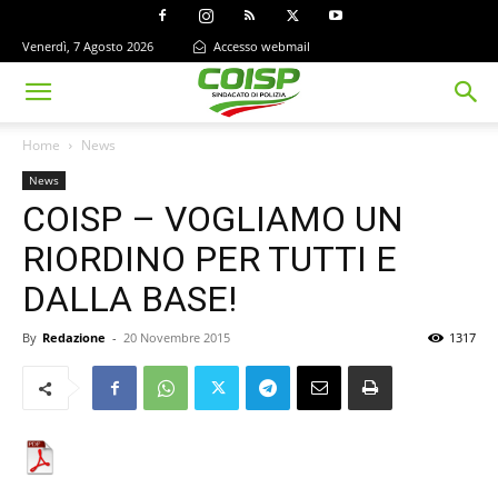
Venerdì, 7 Agosto 2026
Accesso webmail
Home
News
News
COISP – VOGLIAMO UN
RIORDINO PER TUTTI E
DALLA BASE!
By
Redazione
-
20 Novembre 2015
1317