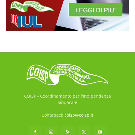
COISP - Coordinamento per l'Indipendenza
Sindacale
Contattaci:
coisp@coisp.it