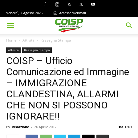
Venerdì, 7 Agosto 2026
Accesso webmail
Home
Attività
Rassegna Stampa
Attività
Rassegna Stampa
COISP – Ufficio
Comunicazione ed Immagine
– IMMIGRAZIONE
CLANDESTINA, ALLARMI
CHE NON SI POSSONO
IGNORARE!!
By
Redazione
-
26 Aprile 2017
1263