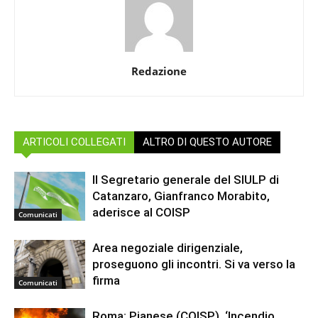
Redazione
ARTICOLI COLLEGATI
ALTRO DI QUESTO AUTORE
Il Segretario generale del SIULP di
Catanzaro, Gianfranco Morabito,
aderisce al COISP
Comunicati
Area negoziale dirigenziale,
proseguono gli incontri. Si va verso la
firma
Comunicati
Roma: Pianese (COISP), ‘Incendio