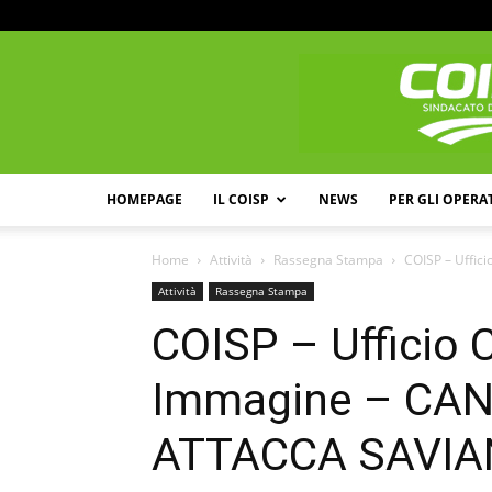
HOMEPAGE
IL COISP
NEWS
PER GLI OPERA
Home
Attività
Rassegna Stampa
COISP – Uffic
Attività
Rassegna Stampa
COISP – Ufficio
Immagine – CAN
ATTACCA SAVIAN