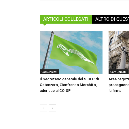
ARTICOLI COLLEGATI
ALTRO DI QUE
Comunicati
Comunicati
Il Segretario generale del SIULP di
Area negozia
Catanzaro, Gianfranco Morabito,
proseguono g
aderisce al COISP
la firma