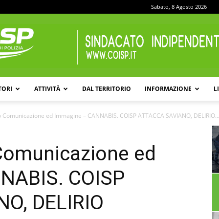
Sabato, 8 Agosto 2026
TORI
ATTIVITÀ
DAL TERRITORIO
INFORMAZIONE
L
COISP
io Comunicazione ed Immagine – CANNABIS. COISP ATTACCA SAVIANO, DELIRIO..
 Comunicazione ed
NABIS. COISP
O, DELIRIO