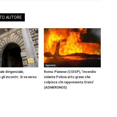
STO AUTORE
Agenzie
le dirigenziale,
Roma: Pianese (COISP), ‘Incendio
li incontri. Si va verso
volante Polizia atto grave che
colpisce chi rappresenta Stato’
(ADNKRONOS)