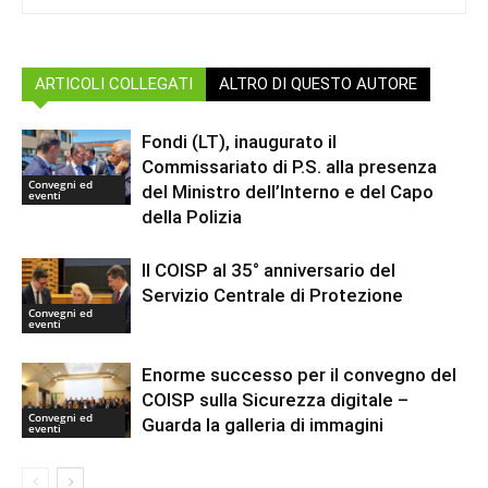
ARTICOLI COLLEGATI
ALTRO DI QUESTO AUTORE
Fondi (LT), inaugurato il
Commissariato di P.S. alla presenza
Convegni ed
del Ministro dell’Interno e del Capo
eventi
della Polizia
Il COISP al 35° anniversario del
Servizio Centrale di Protezione
Convegni ed
eventi
Enorme successo per il convegno del
COISP sulla Sicurezza digitale –
Convegni ed
Guarda la galleria di immagini
eventi