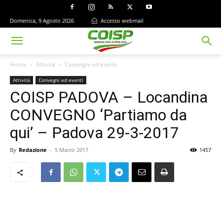
Domenica, 9 Agosto 2026
Accesso webmail
Home
Attività
Convegni ed eventi
Attività
Convegni ed eventi
COISP PADOVA – Locandina
CONVEGNO ‘Partiamo da
qui’ – Padova 29-3-2017
By
Redazione
-
5 Marzo 2017
1457