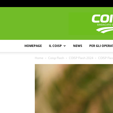
HOMEPAGE
IL COISP
NEWS
PER GLI OPERA
Home
Coisp Flash
COISP Flash 2024
COISP Flas