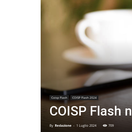
Coisp Flash
COISP Flash 2024
COISP Flash n
By
Redazione
-
1 Luglio 2024
709