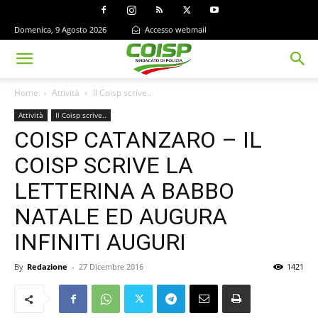
Domenica, 9 Agosto 2026
Accesso webmail
Home
Attività
Il Coisp scrive..
Attività
Il Coisp scrive..
COISP CATANZARO – IL
COISP SCRIVE LA
LETTERINA A BABBO
NATALE ED AUGURA
INFINITI AUGURI
By
Redazione
-
27 Dicembre 2016
1421