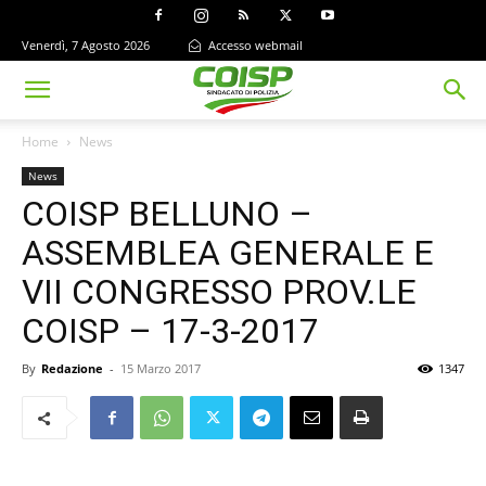
Venerdì, 7 Agosto 2026
Accesso webmail
Home
News
News
COISP BELLUNO –
ASSEMBLEA GENERALE E
VII CONGRESSO PROV.LE
COISP – 17-3-2017
By
Redazione
-
15 Marzo 2017
1347